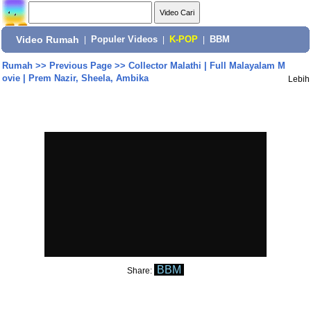
Video Rumah
|
Populer Videos
|
K-POP
|
BBM
Rumah
>>
Previous Page
>>
Collector Malathi | Full Malayalam M
ovie | Prem Nazir, Sheela, Ambika
Lebih
BBM
Share: