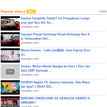
Populer Videos
Lebih
Karena Sengketa Tanah? Ini Pengakuan Langs
ung dari Nus Kei So...
youtube.com
Sampai Panjat Genteng! Kisah Keluarga Nus K
ei Selamatkan Diri...
youtube.com
Weird Genius - Lathi (ꦭꦛꦶ)(ft. Sara Fajira) (Cov
er)
youtube.com
Serem, Wulan Marah Banget ke Gino | Dari Jen
dela SMP Episode ...
youtube.com
KISRUH Nagita VS Jessica Iskandar, Ada Masa
lah Apa? | OKAY BO...
youtube.com
BINTANG EMON DARI GA SENGAJA SAMPE N
ARKOBA?
youtube.com