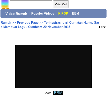
Video Rumah
|
Populer Videos
|
K-POP
|
BBM
Rumah
>>
Previous Page
>>
Terinspirasi dari Curhatan Hantu, Sar
a Membuat Lagu - Cumicam 20 November 2015
Lebih
BBM
Share: