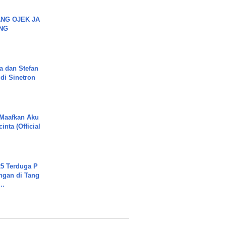
NG OJEK JA
NG
a dan Stefan
di Sinetron
 Maafkan Aku
inta (Official
5 Terduga P
ngan di Tang
..