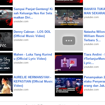
Sampai Panjat Genteng! Ki
BAHAYA TUKA
sah Keluarga Nus Kei Sela
MAN SEKARA
matkan Diri...
youtube.com
youtube.com
Denny Caknan - LOS DOL
Natasha Wilon
(Official Music Video)
William Reuni 
youtube.com
Terbaru S...
youtube.com
Mahen - Luka Yang Kurind
Tiara Andini -
u (Official Lyric Video)
#TerlanjurMenc
youtube.com
Lyric...
youtube.com
AURELIE HERMANSYAH -
Penampakan 2
KEPASTIAN (Official Music
elaku Penyera
Video)
erang dan Jak.
youtube.com
youtube.com