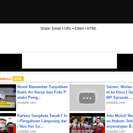
Share:
Email
•
URL
•
Editor
•
HTML
Videos
Novel Baswedan Tunjukkan
Serem, Wulan
Bukti Air Keras dan Foto P
et ke Gino | D
elaku Peng...
MP Episode ..
youtube.com
youtube.com
Karena Sengketa Tanah? In
Adu Mulut! Nu
i Pengakuan Langsung dar
sa Hukum John
i Nus Kei So...
enyerangan B.
youtube.com
youtube.com