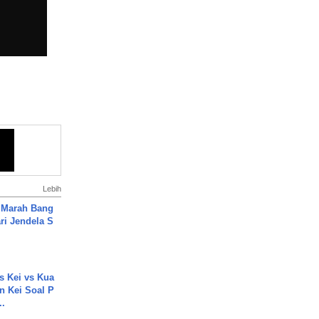
Lebih
 Marah Bang
ari Jendela S
.
s Kei vs Kua
 Kei Soal P
..