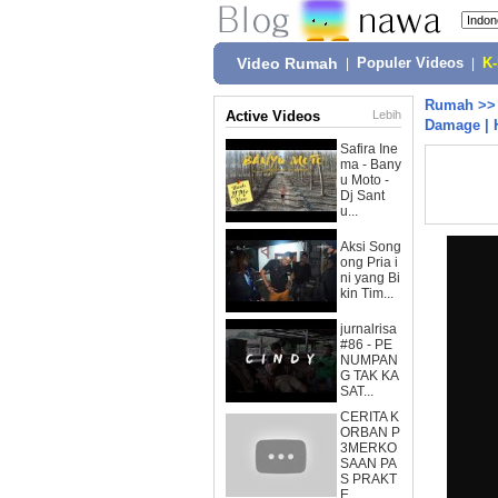
Video Rumah
|
Populer Videos
|
K
Rumah
>
Active Videos
Lebih
Damage | 
Safira Ine
ma - Bany
u Moto -
Dj Sant
u...
Aksi Song
ong Pria i
ni yang Bi
kin Tim...
jurnalrisa
#86 - PE
NUMPAN
G TAK KA
SAT...
CERITA K
ORBAN P
3MERKO
SAAN PA
S PRAKT
E...