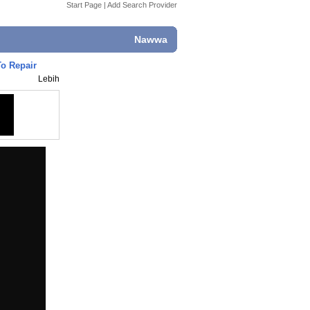
Start Page
|
Add Search Provider
Nawwa
To Repair
Lebih