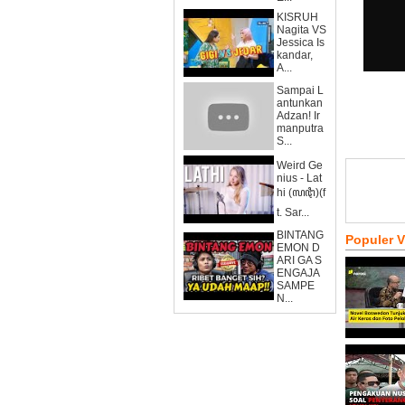
KISRUH
Nagita VS
Jessica Is
kandar,
A...
Sampai L
antunkan
Adzan! Ir
manputra
S...
Weird Ge
nius - Lat
hi (ꦭꦛꦶ)(f
t. Sar...
BINTANG
Populer 
EMON D
ARI GA S
ENGAJA
SAMPE
N...