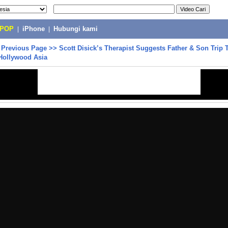
-POP
|
iPhone
|
Hubungi kami
>
Previous Page
>>
Scott Disick’s Therapist Suggests Father & Son Trip 
Hollywood Asia