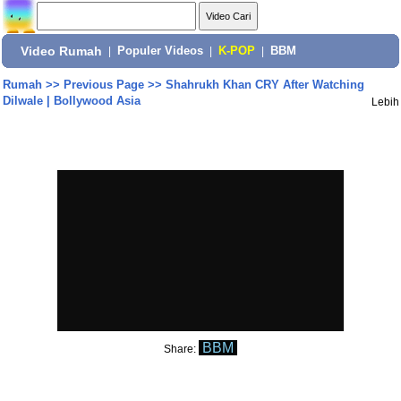
Video Rumah
|
Populer Videos
|
K-POP
|
BBM
Rumah
>>
Previous Page
>>
Shahrukh Khan CRY After Watching
Dilwale | Bollywood Asia
Lebih
BBM
Share: