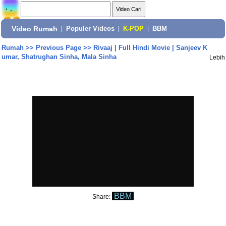
Video Rumah
|
Populer Videos
|
K-POP
|
BBM
Rumah
>>
Previous Page
>>
Rivaaj | Full Hindi Movie | Sanjeev K
umar, Shatrughan Sinha, Mala Sinha
Lebih
BBM
Share: