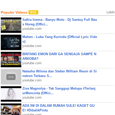
Populer Videos
Lebih
Safira Inema - Banyu Moto - Dj Santuy Full Bas
s Horeg (Offici...
youtube.com
Mahen - Luka Yang Kurindu (Official Lyric Vide
o)
youtube.com
BINTANG EMON DARI GA SENGAJA SAMPE N
ARKOBA?
youtube.com
Natasha Wilona dan Stefan William Reuni di Si
netron Terbaru S...
youtube.com
Ziva Magnolya - Tak Sanggup Melupa #Terlanj
urMencinta (Offici...
youtube.com
ADA INI DI DALAM RUMAH SULE! KAGET GU
E! #DibalikPintu
youtube.com