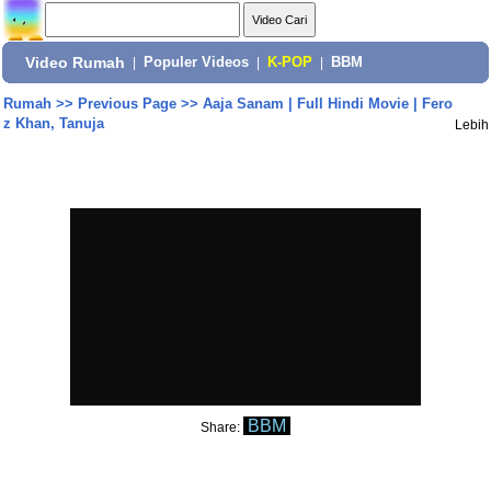
Video Rumah
|
Populer Videos
|
K-POP
|
BBM
Rumah
>>
Previous Page
>>
Aaja Sanam | Full Hindi Movie | Fero
z Khan, Tanuja
Lebih
BBM
Share: