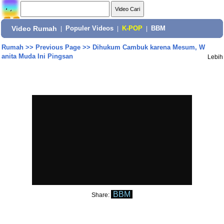
Video Rumah
|
Populer Videos
|
K-POP
|
BBM
Rumah
>>
Previous Page
>>
Dihukum Cambuk karena Mesum, W
anita Muda Ini Pingsan
Lebih
BBM
Share: