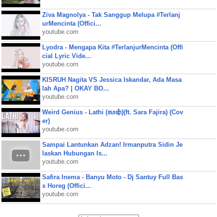
Ziva Magnolya - Tak Sanggup Melupa #Terlanj
urMencinta (Offici...
youtube.com
Lyodra - Mengapa Kita #TerlanjurMencinta (Offi
cial Lyric Vide...
youtube.com
KISRUH Nagita VS Jessica Iskandar, Ada Masa
lah Apa? | OKAY BO...
youtube.com
Weird Genius - Lathi (ꦭꦛꦶ)(ft. Sara Fajira) (Cov
er)
youtube.com
Sampai Lantunkan Adzan! Irmanputra Sidin Je
laskan Hubungan Is...
youtube.com
Safira Inema - Banyu Moto - Dj Santuy Full Bas
s Horeg (Offici...
youtube.com