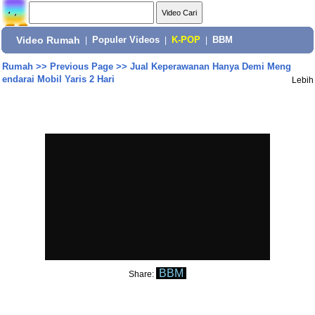
Video Rumah
|
Populer Videos
|
K-POP
|
BBM
Rumah
>>
Previous Page
>>
Jual Keperawanan Hanya Demi Meng
endarai Mobil Yaris 2 Hari
Lebih
BBM
Share: