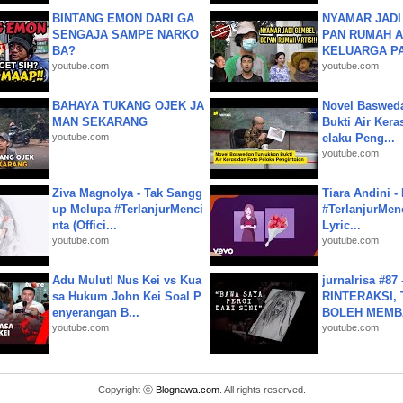
BINTANG EMON DARI GA
NYAMAR JADI
SENGAJA SAMPE NARKO
PAN RUMAH A
BA?
KELUARGA P
youtube.com
youtube.com
BAHAYA TUKANG OJEK JA
Novel Baswed
MAN SEKARANG
Bukti Air Kera
youtube.com
elaku Peng...
youtube.com
Ziva Magnolya - Tak Sangg
Tiara Andini -
up Melupa #TerlanjurMenci
#TerlanjurMenc
nta (Offici...
Lyric...
youtube.com
youtube.com
Adu Mulut! Nus Kei vs Kua
jurnalrisa #8
sa Hukum John Kei Soal P
RINTERAKSI, 
enyerangan B...
BOLEH MEMBA
youtube.com
youtube.com
Copyright ⓒ
Blognawa.com
. All rights reserved.