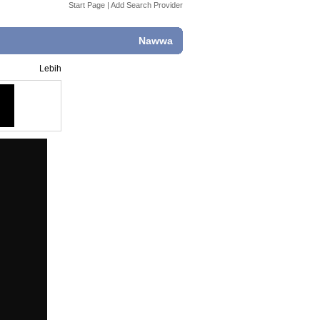
Start Page
|
Add Search Provider
Nawwa
Lebih