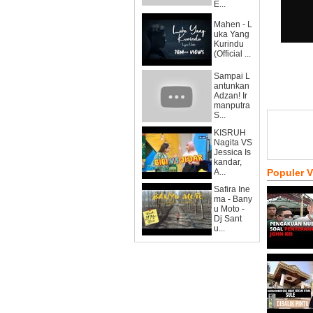
E...
Mahen - L
uka Yang
Kurindu
(Official ...
Sampai L
antunkan
Adzan! Ir
manputra
S...
KISRUH
Nagita VS
Jessica Is
kandar,
A...
Populer 
Safira Ine
ma - Bany
u Moto -
Dj Sant
u...