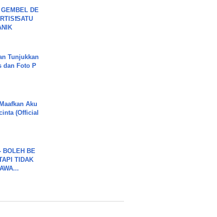
 GEMBEL DE
RTIS❗SATU
ANIK
an Tunjukkan
s dan Foto P
 Maafkan Aku
inta (Official
7 - BOLEH BE
TAPI TIDAK
WA...