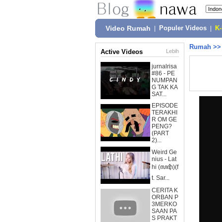
Video Rumah
|
Populer Videos
|
K
Rumah
>
Active Videos
Lebih
jurnalrisa
#86 - PE
NUMPAN
G TAK KA
SAT...
EPISODE
TERAKHI
R OM GE
PENG?
(PART
2)...
Weird Ge
nius - Lat
hi (ꦭꦛꦶ)(f
t. Sar...
CERITA K
ORBAN P
3MERKO
SAAN PA
S PRAKT