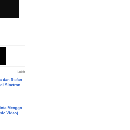
Lebih
a dan Stefan
di Sinetron
inta Menggo
usic Video)