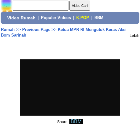
Video Rumah
|
Populer Videos
|
K-POP
|
BBM
Rumah
>>
Previous Page
>>
Ketua MPR RI Mengutuk Keras Aksi
Bom Sarinah
Lebih
BBM
Share: