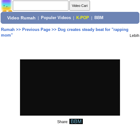
Video Rumah
|
Populer Videos
|
K-POP
|
BBM
Rumah
>>
Previous Page
>>
Dog creates steady beat for "rapping
mom"
Lebih
BBM
Share: