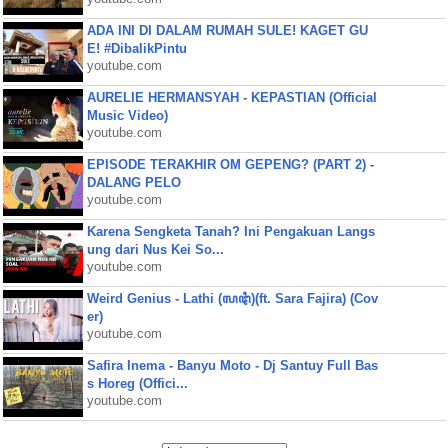
ADA INI DI DALAM RUMAH SULE! KAGET GU
E! #DibalikPintu
youtube.com
AURELIE HERMANSYAH - KEPASTIAN (Official
Music Video)
youtube.com
EPISODE TERAKHIR OM GEPENG? (PART 2) -
DALANG PELO
youtube.com
Karena Sengketa Tanah? Ini Pengakuan Langs
ung dari Nus Kei So...
youtube.com
Weird Genius - Lathi (ꦭꦛꦶ)(ft. Sara Fajira) (Cov
er)
youtube.com
Safira Inema - Banyu Moto - Dj Santuy Full Bas
s Horeg (Offici...
youtube.com