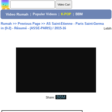
Video Rumah
|
Populer Videos
|
K-POP
|
BBM
Rumah
>>
Previous Page
>>
AS Saint-Etienne - Paris Saint-Germa
in (0-2) - Résumé - (ASSE-PARIS) / 2015-16
Lebih
BBM
Share: