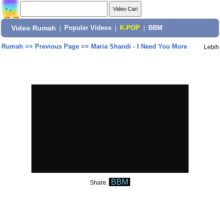
Video Rumah
|
Populer Videos
|
K-POP
|
BBM
Rumah
>>
Previous Page
>>
Maria Shandi - I Need You More
Lebih
BBM
Share: