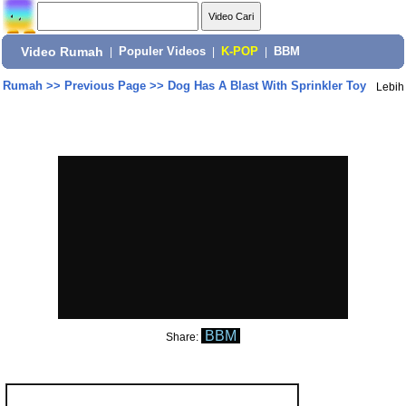
Video Rumah
|
Populer Videos
|
K-POP
|
BBM
Rumah
>>
Previous Page
>>
Dog Has A Blast With Sprinkler Toy
Lebih
BBM
Share: