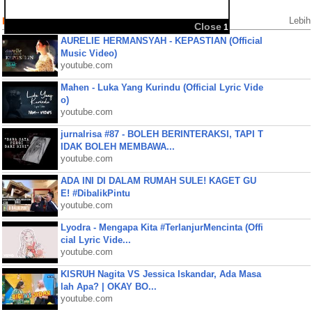
Populer Videos
Lebih
AURELIE HERMANSYAH - KEPASTIAN (Official
Music Video)
youtube.com
Mahen - Luka Yang Kurindu (Official Lyric Vide
o)
youtube.com
jurnalrisa #87 - BOLEH BERINTERAKSI, TAPI T
IDAK BOLEH MEMBAWA...
youtube.com
ADA INI DI DALAM RUMAH SULE! KAGET GU
E! #DibalikPintu
youtube.com
Lyodra - Mengapa Kita #TerlanjurMencinta (Offi
cial Lyric Vide...
youtube.com
KISRUH Nagita VS Jessica Iskandar, Ada Masa
lah Apa? | OKAY BO...
youtube.com