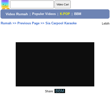
Video Rumah
|
Populer Videos
|
K-POP
|
BBM
Rumah
>>
Previous Page
>>
Sia Carpool Karaoke
Lebih
BBM
Share: