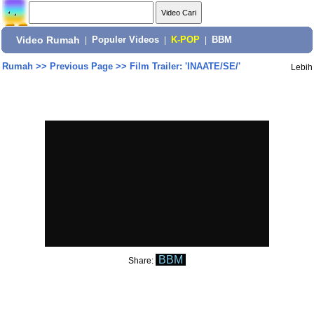
Video Rumah
|
Populer Videos
|
K-POP
|
BBM
Rumah
>>
Previous Page
>>
Film Trailer: 'INAATE/SE/'
Lebih
BBM
Share: