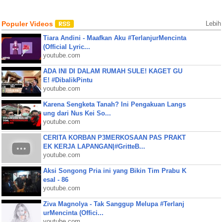
Populer Videos
Lebih
Tiara Andini - Maafkan Aku #TerlanjurMencinta
(Official Lyric...
youtube.com
ADA INI DI DALAM RUMAH SULE! KAGET GU
E! #DibalikPintu
youtube.com
Karena Sengketa Tanah? Ini Pengakuan Langs
ung dari Nus Kei So...
youtube.com
CERITA KORBAN P3MERKOSAAN PAS PRAKT
EK KERJA LAPANGAN|#GritteB...
youtube.com
Aksi Songong Pria ini yang Bikin Tim Prabu K
esal - 86
youtube.com
Ziva Magnolya - Tak Sanggup Melupa #Terlanj
urMencinta (Offici...
youtube.com