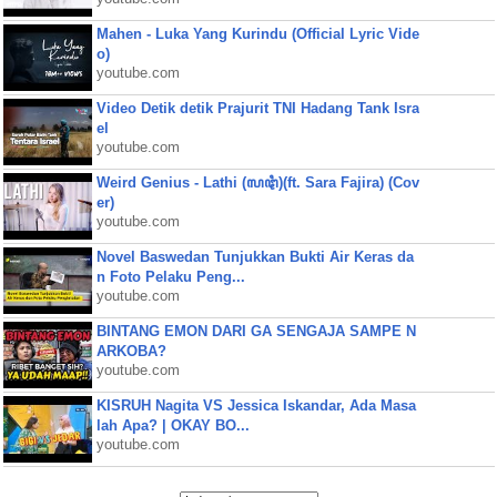
Mahen - Luka Yang Kurindu (Official Lyric Vide
o)
youtube.com
Video Detik detik Prajurit TNI Hadang Tank Isra
el
youtube.com
Weird Genius - Lathi (ꦭꦛꦶ)(ft. Sara Fajira) (Cov
er)
youtube.com
Novel Baswedan Tunjukkan Bukti Air Keras da
n Foto Pelaku Peng...
youtube.com
BINTANG EMON DARI GA SENGAJA SAMPE N
ARKOBA?
youtube.com
KISRUH Nagita VS Jessica Iskandar, Ada Masa
lah Apa? | OKAY BO...
youtube.com