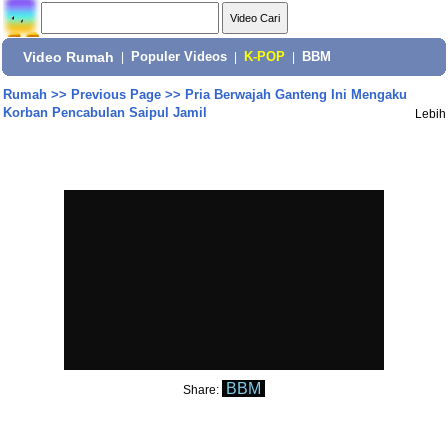
Video Rumah
|
Populer Videos
|
K-POP
|
BBM
Rumah
>>
Previous Page
>>
Pria Berwajah Ganteng Ini Mengaku
Korban Pencabulan Saipul Jamil
Lebih
BBM
Share: