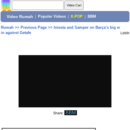
Video Rumah
|
Populer Videos
|
K-POP
|
BBM
Rumah
>>
Previous Page
>>
Iniesta and Samper on Barça’s big w
in against Getafe
Lebih
BBM
Share: