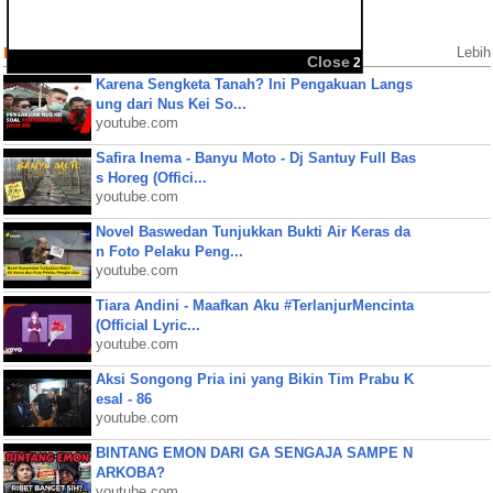
Populer Videos
Lebih
Close
2
Karena Sengketa Tanah? Ini Pengakuan Langs
ung dari Nus Kei So...
youtube.com
Safira Inema - Banyu Moto - Dj Santuy Full Bas
s Horeg (Offici...
youtube.com
Novel Baswedan Tunjukkan Bukti Air Keras da
n Foto Pelaku Peng...
youtube.com
Tiara Andini - Maafkan Aku #TerlanjurMencinta
(Official Lyric...
youtube.com
Aksi Songong Pria ini yang Bikin Tim Prabu K
esal - 86
youtube.com
BINTANG EMON DARI GA SENGAJA SAMPE N
ARKOBA?
youtube.com