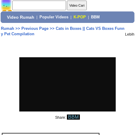
Video Rumah
|
Populer Videos
|
K-POP
|
BBM
Rumah
>>
Previous Page
>>
Cats in Boxes || Cats VS Boxes Funn
y Pet Compilation
Lebih
BBM
Share: