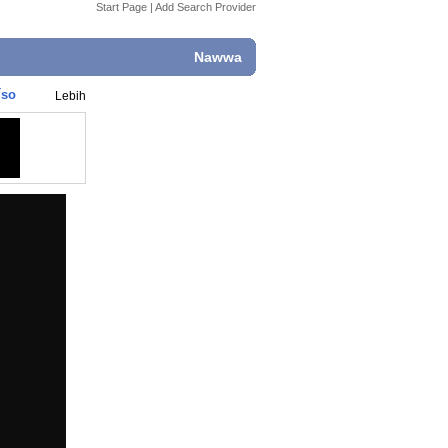
Start Page
|
Add Search Provider
Nawwa
íso
Lebih