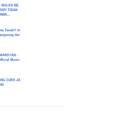
7 - BOLEH BE
TAPI TIDAK
WA...
ta Tanah? In
Langsung dar
MANSYAH -
ficial Music
NG OJEK JA
NG