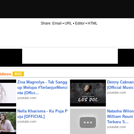
Share:
Email
•
URL
•
Editor
•
HTML
Videos
Ziva Magnolya - Tak Sangg
Denny Caknan
up Melupa #TerlanjurMenci
(Official Musi
nta (Offici...
youtube.com
youtube.com
Nella Kharisma - Ku Puja P
Natasha Wilon
uja [OFFICIAL]
William Reuni 
youtube.com
Terbaru S...
youtube.com