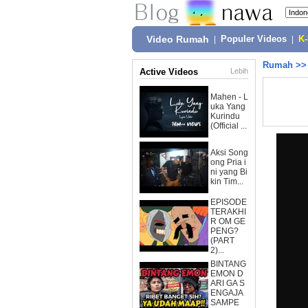
Video Rumah
|
Populer Videos
|
K
Rumah
>
Active Videos
Lebih
Mahen - L
uka Yang
Kurindu
(Official ...
Aksi Song
ong Pria i
ni yang Bi
kin Tim...
EPISODE
TERAKHI
R OM GE
PENG?
(PART
2)...
BINTANG
EMON D
ARI GA S
ENGAJA
SAMPE