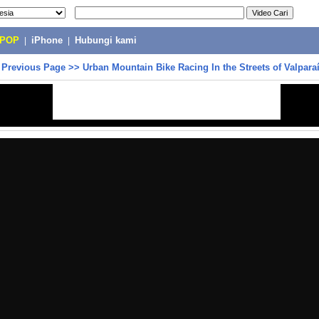
-POP
|
iPhone
|
Hubungi kami
>
Previous Page
>>
Urban Mountain Bike Racing In the Streets of Valpara