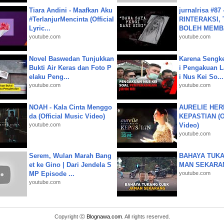
Tiara Andini - Maafkan Aku
jurnalrisa #8
#TerlanjurMencinta (Official
RINTERAKSI, 
Lyric...
BOLEH MEMBA
youtube.com
youtube.com
Novel Baswedan Tunjukkan
Karena Sengke
Bukti Air Keras dan Foto P
i Pengakuan 
elaku Peng...
i Nus Kei So...
youtube.com
youtube.com
NOAH - Kala Cinta Menggo
AURELIE HER
da (Official Music Video)
KEPASTIAN (Of
youtube.com
Video)
youtube.com
Serem, Wulan Marah Bang
BAHAYA TUKA
et ke Gino | Dari Jendela S
MAN SEKARA
MP Episode ...
youtube.com
youtube.com
Copyright ⓒ
Blognawa.com
. All rights reserved.