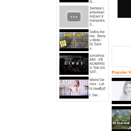
N...
Sampai L
antunkan
Adzan! Ir
manputra
S...
Safira Ine
ma - Bany
u Moto -
Dj Sant
u...
jurnalrisa
#86 - PE
NUMPAN
G TAK KA
SAT...
Populer 
Weird Ge
nius - Lat
hi (ꦭꦛꦶ)(f
t. Sar...