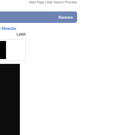
Start Page
|
Add Search Provider
Nawwa
 Directio
Lebih