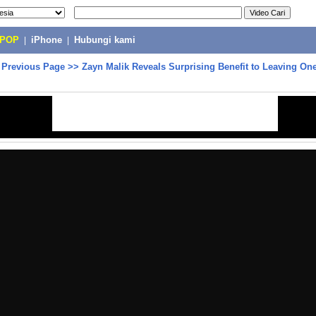
-POP
|
iPhone
|
Hubungi kami
>
Previous Page
>>
Zayn Malik Reveals Surprising Benefit to Leaving One