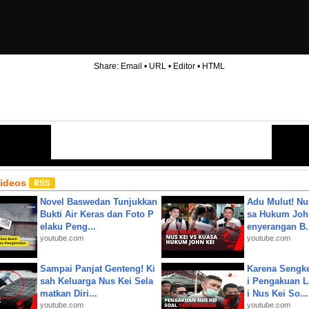
Share:
Email
•
URL
•
Editor
•
HTML
Videos
Novel Baswedan Tunjukkan
Adu Mulut! Nu
Bukti Air Keras dan Foto P
sa Hukum John
elaku Peng...
enyerangan B.
youtube.com
youtube.com
Sampai Panjat Genteng! Ki
Karena Sengke
sah Keluarga Nus Kei Sela
i Pengakuan 
matkan Diri...
i Nus Kei So...
youtube.com
youtube.com