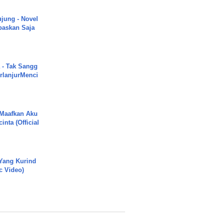
ujung - Novel
paskan Saja
 - Tak Sangg
rlanjurMenci
 Maafkan Aku
inta (Official
Yang Kurind
ic Video)