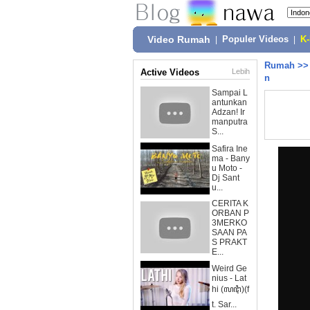
Video Rumah
|
Populer Videos
|
K
Rumah
>
Active Videos
Lebih
n
Sampai L
antunkan
Adzan! Ir
manputra
S...
Safira Ine
ma - Bany
u Moto -
Dj Sant
u...
CERITA K
ORBAN P
3MERKO
SAAN PA
S PRAKT
E...
Weird Ge
nius - Lat
hi (ꦭꦛꦶ)(f
t. Sar...