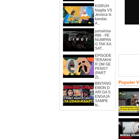
KISRUH
Nagita VS
Jessica Is
kandar,
A...
jurnalrisa
#86 - PE
NUMPAN
G TAK KA
SAT...
EPISODE
TERAKHI
R OM GE
PENG?
(PART
2)...
Populer 
BINTANG
EMON D
ARI GA S
ENGAJA
SAMPE
N...