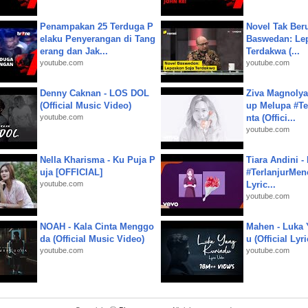
Penampakan 25 Terduga P
Novel Tak Ber
elaku Penyerangan di Tang
Baswedan: Le
erang dan Jak...
Terdakwa (...
youtube.com
youtube.com
Denny Caknan - LOS DOL
Ziva Magnolya
(Official Music Video)
up Melupa #Te
youtube.com
nta (Offici...
youtube.com
Nella Kharisma - Ku Puja P
Tiara Andini -
uja [OFFICIAL]
#TerlanjurMenc
youtube.com
Lyric...
youtube.com
NOAH - Kala Cinta Menggo
Mahen - Luka 
da (Official Music Video)
u (Official Lyr
youtube.com
youtube.com