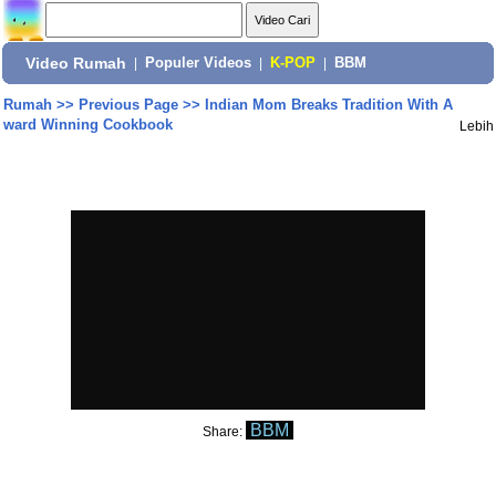
Video Rumah
|
Populer Videos
|
K-POP
|
BBM
Rumah
>>
Previous Page
>>
Indian Mom Breaks Tradition With A
ward Winning Cookbook
Lebih
BBM
Share: