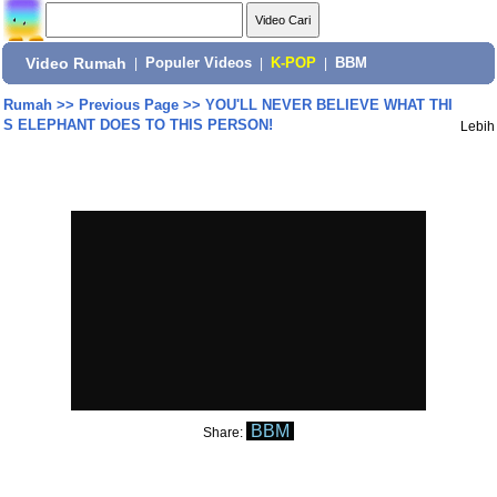
Video Rumah
|
Populer Videos
|
K-POP
|
BBM
Rumah
>>
Previous Page
>>
YOU'LL NEVER BELIEVE WHAT THI
S ELEPHANT DOES TO THIS PERSON!
Lebih
BBM
Share: