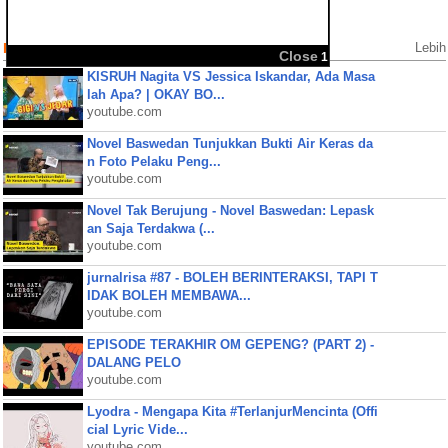
Populer Videos
Lebih
KISRUH Nagita VS Jessica Iskandar, Ada Masa
lah Apa? | OKAY BO...
youtube.com
Novel Baswedan Tunjukkan Bukti Air Keras da
n Foto Pelaku Peng...
youtube.com
Novel Tak Berujung - Novel Baswedan: Lepask
an Saja Terdakwa (...
youtube.com
jurnalrisa #87 - BOLEH BERINTERAKSI, TAPI T
IDAK BOLEH MEMBAWA...
youtube.com
EPISODE TERAKHIR OM GEPENG? (PART 2) -
DALANG PELO
youtube.com
Lyodra - Mengapa Kita #TerlanjurMencinta (Offi
cial Lyric Vide...
youtube.com