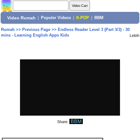
Video Rumah
|
Populer Videos
|
K-POP
|
BBM
Rumah
>>
Previous Page
>>
Endless Reader Level 3 (Part 3/3) - 30
mins - Learning English Apps Kids
Lebih
BBM
Share: