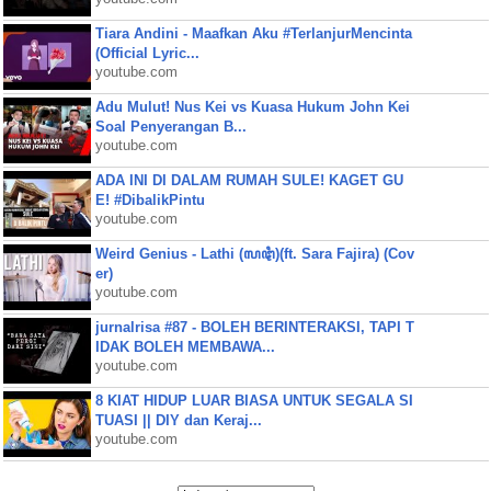
Tiara Andini - Maafkan Aku #TerlanjurMencinta
(Official Lyric...
youtube.com
Adu Mulut! Nus Kei vs Kuasa Hukum John Kei
Soal Penyerangan B...
youtube.com
ADA INI DI DALAM RUMAH SULE! KAGET GU
E! #DibalikPintu
youtube.com
Weird Genius - Lathi (ꦭꦛꦶ)(ft. Sara Fajira) (Cov
er)
youtube.com
jurnalrisa #87 - BOLEH BERINTERAKSI, TAPI T
IDAK BOLEH MEMBAWA...
youtube.com
8 KIAT HIDUP LUAR BIASA UNTUK SEGALA SI
TUASI || DIY dan Keraj...
youtube.com