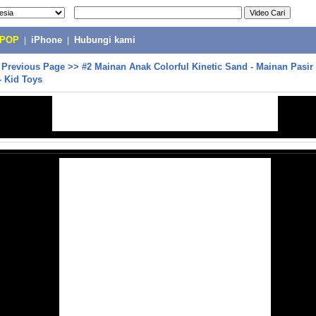
-POP
|
iPhone
|
Hubungi kami
>
Previous Page
>>
#2 Mainan Anak Colorful Kinetic Sand - Mainan Pasir
- Kid Toys