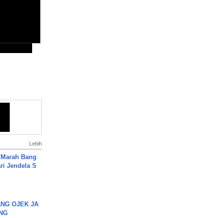
Lebih
 Marah Bang
ari Jendela S
.
NG OJEK JA
NG