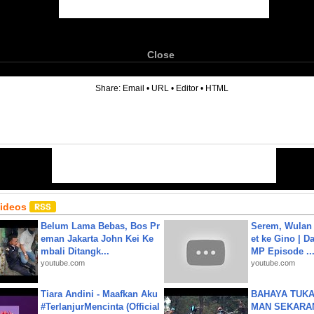
Close
6
Share:
Email
•
URL
•
Editor
•
HTML
Videos
Belum Lama Bebas, Bos Pr
Serem, Wulan
eman Jakarta John Kei Ke
et ke Gino | D
mbali Ditangk...
MP Episode ..
youtube.com
youtube.com
Tiara Andini - Maafkan Aku
BAHAYA TUKA
#TerlanjurMencinta (Official
MAN SEKARA