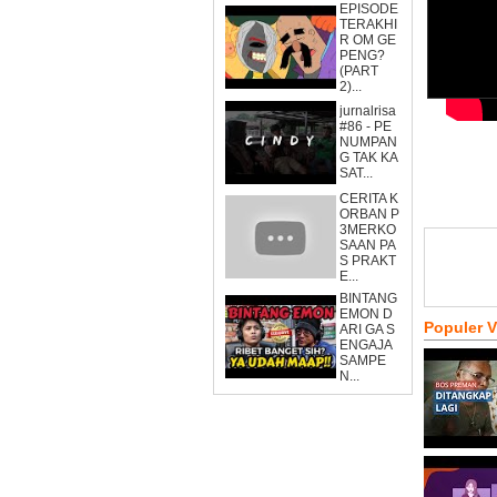
EPISODE
TERAKHI
R OM GE
PENG?
(PART
2)...
jurnalrisa
#86 - PE
NUMPAN
G TAK KA
SAT...
CERITA K
ORBAN P
3MERKO
SAAN PA
S PRAKT
E...
BINTANG
EMON D
Populer 
ARI GA S
ENGAJA
SAMPE
N...