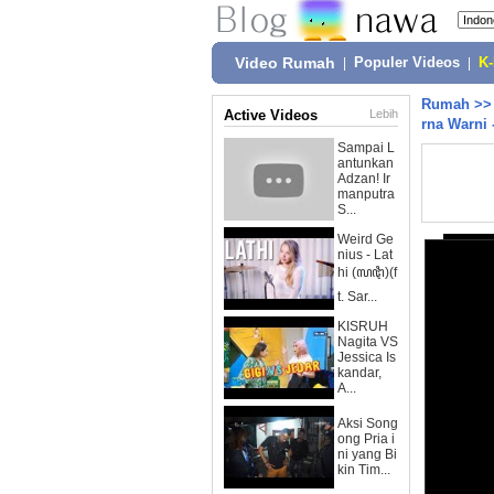
Video Rumah
|
Populer Videos
|
K
Rumah
>
Active Videos
Lebih
rna Warni 
Sampai L
antunkan
Adzan! Ir
manputra
S...
Weird Ge
nius - Lat
hi (ꦭꦛꦶ)(f
t. Sar...
KISRUH
Nagita VS
Jessica Is
kandar,
A...
Aksi Song
ong Pria i
ni yang Bi
kin Tim...