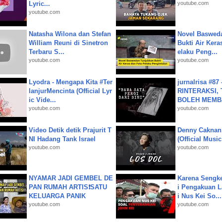
Lyric...
youtube.com
youtube.com
Natasha Wilona dan Stefan
Novel Baswed
William Reuni di Sinetron
Bukti Air Kera
Terbaru S...
elaku Peng...
youtube.com
youtube.com
Lyodra - Mengapa Kita #Ter
jurnalrisa #8
lanjurMencinta (Official Lyr
RINTERAKSI, 
ic Vide...
BOLEH MEMBA
youtube.com
youtube.com
Video Detik detik Prajurit T
Denny Caknan
NI Hadang Tank Israel
(Official Musi
youtube.com
youtube.com
NYAMAR JADI GEMBEL DE
Karena Sengke
PAN RUMAH ARTIS❗SATU
i Pengakuan 
KELUARGA PANIK
i Nus Kei So...
youtube.com
youtube.com