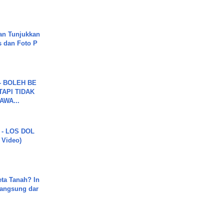
an Tunjukkan
s dan Foto P
7 - BOLEH BE
TAPI TIDAK
WA...
 - LOS DOL
c Video)
ta Tanah? In
Langsung dar