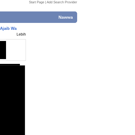
Start Page
|
Add Search Provider
Nawwa
 Ajaib Wa
Lebih