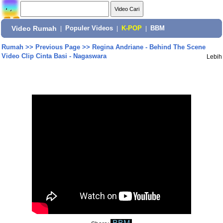
Video Rumah
|
Populer Videos
|
K-POP
|
BBM
Rumah
>>
Previous Page
>>
Regina Andriane - Behind The Scene
Video Clip Cinta Basi - Nagaswara
Lebih