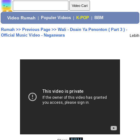
Video Rumah
|
Populer Videos
|
K-POP
|
BBM
Rumah
>>
Previous Page
>>
Wali - Doain Ya Penonton ( Part 3 ) -
Official Music Video - Nagaswara
Lebih