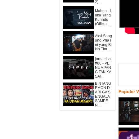
2)...
Mahen - L
uka Yang
Kurindu
(Official ...
Aksi Song
ong Pria i
ni yang Bi
kin Tim...
jurnalrisa
#86 - PE
NUMPAN
G TAK KA
SAT...
BINTANG
EMON D
Populer 
ARI GA S
ENGAJA
SAMPE
N...