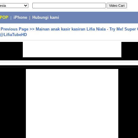
-POP
|
iPhone
|
Hubungi kami
>
Previous Page
>>
Mainan anak kasir kasiran Lifia Niala - Try Me! Super
y @LifiaTubeHD