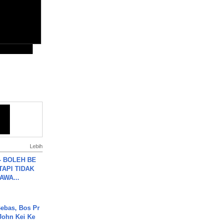
Lebih
7 - BOLEH BE
TAPI TIDAK
WA...
ebas, Bos Pr
John Kei Ke