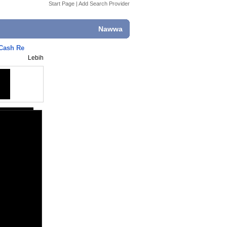
Start Page
|
Add Search Provider
Nawwa
 Cash Re
Lebih