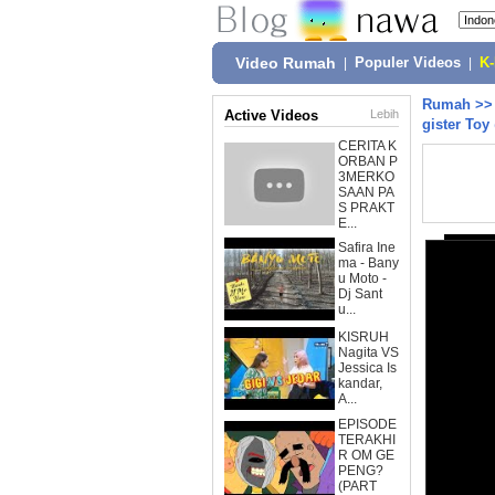
Video Rumah
|
Populer Videos
|
K
Rumah
>
Active Videos
Lebih
gister To
CERITA K
ORBAN P
3MERKO
SAAN PA
S PRAKT
E...
Safira Ine
ma - Bany
u Moto -
Dj Sant
u...
KISRUH
Nagita VS
Jessica Is
kandar,
A...
EPISODE
TERAKHI
R OM GE
PENG?
(PART