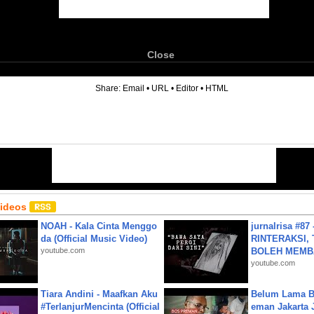
Close
6
Share:
Email
•
URL
•
Editor
•
HTML
Videos
NOAH - Kala Cinta Menggo
jurnalrisa #8
da (Official Music Video)
RINTERAKSI, 
youtube.com
BOLEH MEMBA
youtube.com
Tiara Andini - Maafkan Aku
Belum Lama B
#TerlanjurMencinta (Official
eman Jakarta 