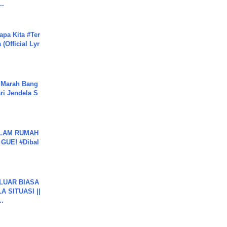
..
apa Kita #Ter
(Official Lyr
 Marah Bang
ari Jendela S
.
DALAM RUMAH
GUE! #Dibal
 LUAR BIASA
 SITUASI ||
..