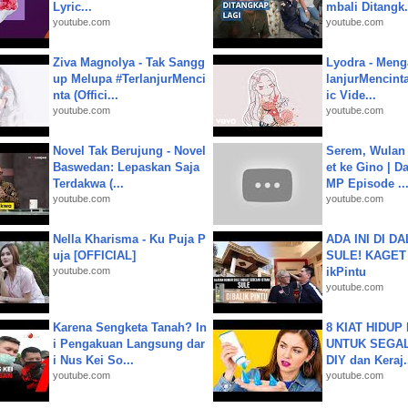
Lyric...
mbali Ditangk.
youtube.com
youtube.com
Ziva Magnolya - Tak Sangg
Lyodra - Meng
up Melupa #TerlanjurMenci
lanjurMencinta 
nta (Offici...
ic Vide...
youtube.com
youtube.com
Novel Tak Berujung - Novel
Serem, Wulan
Baswedan: Lepaskan Saja
et ke Gino | D
Terdakwa (...
MP Episode ..
youtube.com
youtube.com
Nella Kharisma - Ku Puja P
ADA INI DI 
uja [OFFICIAL]
SULE! KAGET 
youtube.com
ikPintu
youtube.com
Karena Sengketa Tanah? In
8 KIAT HIDUP
i Pengakuan Langsung dar
UNTUK SEGALA
i Nus Kei So...
DIY dan Keraj.
youtube.com
youtube.com