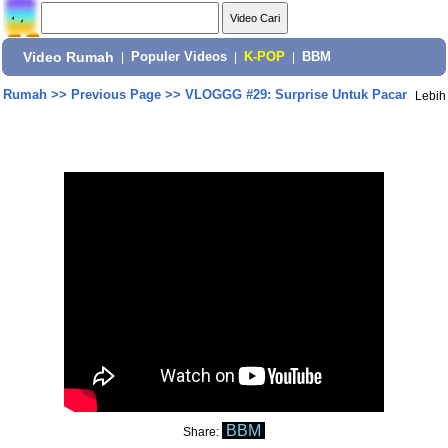
Video Rumah
|
Populer Videos
|
K-POP
|
BBM
Rumah
>>
Previous Page
>>
VLOGGG #29: Surprise Untuk Pacar
Lebih
BBM
Share: