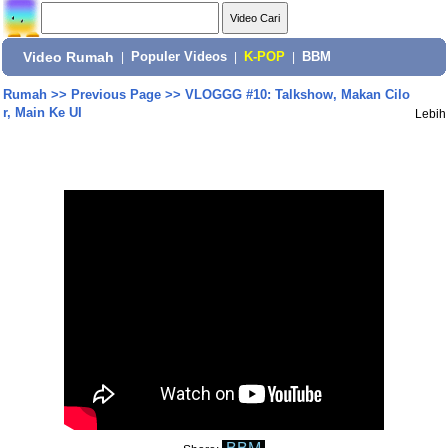
Video Rumah
|
Populer Videos
|
K-POP
|
BBM
Rumah
>>
Previous Page
>>
VLOGGG #10: Talkshow, Makan Cilo
r, Main Ke UI
Lebih