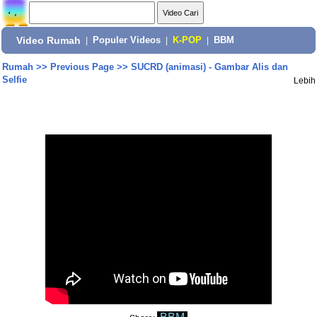
Video Rumah
|
Populer Videos
|
K-POP
|
BBM
Rumah
>>
Previous Page
>>
SUCRD (animasi) - Gambar Alis dan
Selfie
Lebih