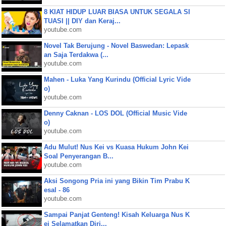
8 KIAT HIDUP LUAR BIASA UNTUK SEGALA SI
TUASI || DIY dan Keraj...
youtube.com
Novel Tak Berujung - Novel Baswedan: Lepask
an Saja Terdakwa (...
youtube.com
Mahen - Luka Yang Kurindu (Official Lyric Vide
o)
youtube.com
Denny Caknan - LOS DOL (Official Music Vide
o)
youtube.com
Adu Mulut! Nus Kei vs Kuasa Hukum John Kei
Soal Penyerangan B...
youtube.com
Aksi Songong Pria ini yang Bikin Tim Prabu K
esal - 86
youtube.com
Sampai Panjat Genteng! Kisah Keluarga Nus K
ei Selamatkan Diri...