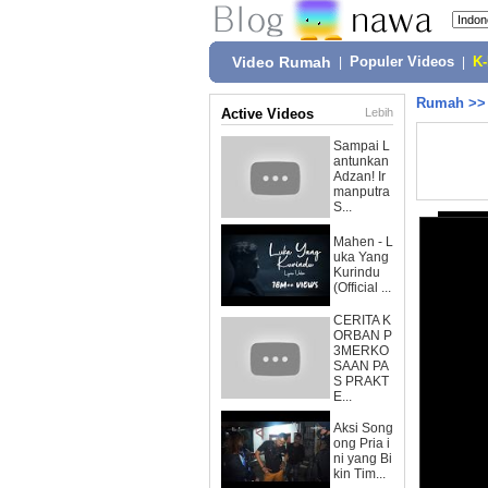
Video Rumah
|
Populer Videos
|
K
Rumah
>
Active Videos
Lebih
Sampai L
antunkan
Adzan! Ir
manputra
S...
Mahen - L
uka Yang
Kurindu
(Official ...
CERITA K
ORBAN P
3MERKO
SAAN PA
S PRAKT
E...
Aksi Song
ong Pria i
ni yang Bi
kin Tim...