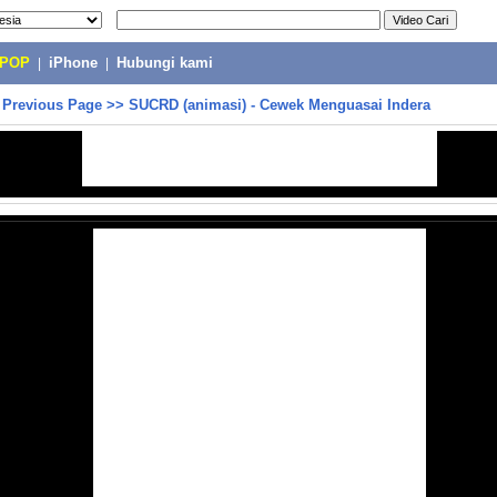
-POP
|
iPhone
|
Hubungi kami
>
Previous Page
>>
SUCRD (animasi) - Cewek Menguasai Indera