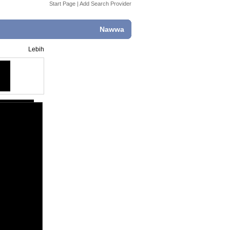
Start Page
|
Add Search Provider
Nawwa
Lebih