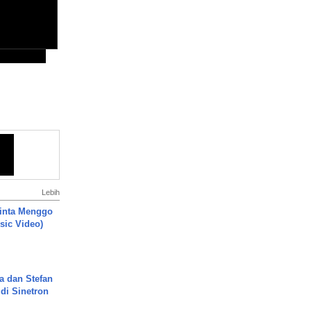
Lebih
inta Menggo
usic Video)
a dan Stefan
di Sinetron