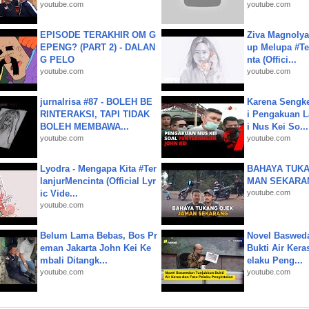
youtube.com
youtube.com
EPISODE TERAKHIR OM G
Ziva Magnolya
EPENG? (PART 2) - DALAN
up Melupa #Te
G PELO
nta (Offici...
youtube.com
youtube.com
jurnalrisa #87 - BOLEH BE
Karena Sengke
RINTERAKSI, TAPI TIDAK
i Pengakuan 
BOLEH MEMBAWA...
i Nus Kei So...
youtube.com
youtube.com
Lyodra - Mengapa Kita #Ter
BAHAYA TUKA
lanjurMencinta (Official Lyr
MAN SEKARA
ic Vide...
youtube.com
youtube.com
Belum Lama Bebas, Bos Pr
Novel Baswed
eman Jakarta John Kei Ke
Bukti Air Kera
mbali Ditangk...
elaku Peng...
youtube.com
youtube.com