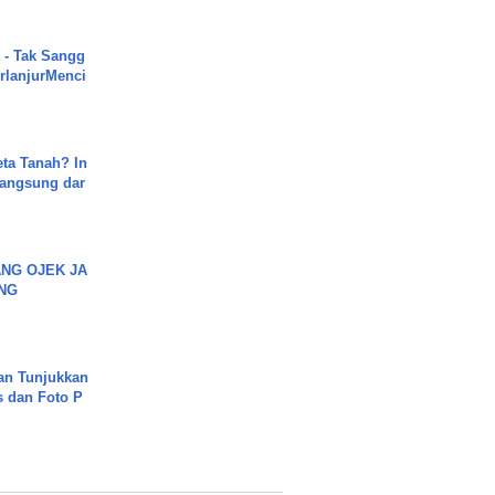
 - Tak Sangg
rlanjurMenci
ta Tanah? In
Langsung dar
NG OJEK JA
NG
an Tunjukkan
s dan Foto P