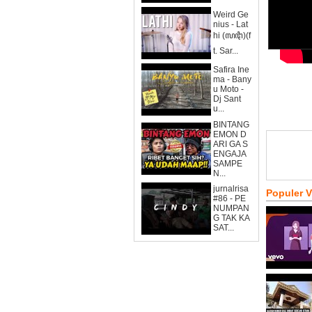
Weird Ge
nius - Lat
hi (ꦭꦛꦶ)(f
t. Sar...
Safira Ine
ma - Bany
u Moto -
Dj Sant
u...
BINTANG
EMON D
ARI GA S
ENGAJA
SAMPE
N...
jurnalrisa
Populer 
#86 - PE
NUMPAN
G TAK KA
SAT...