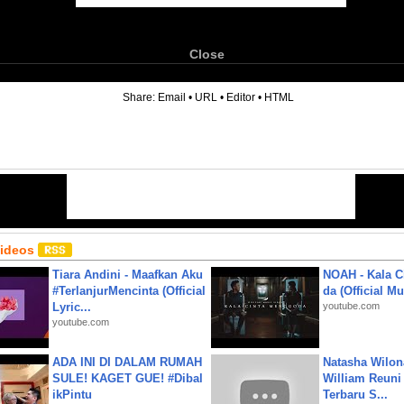
Close
6
Share:
Email
•
URL
•
Editor
•
HTML
Videos
Tiara Andini - Maafkan Aku
NOAH - Kala C
#TerlanjurMencinta (Official
da (Official M
Lyric...
youtube.com
youtube.com
ADA INI DI DALAM RUMAH
Natasha Wilon
SULE! KAGET GUE! #Dibal
William Reuni 
ikPintu
Terbaru S...