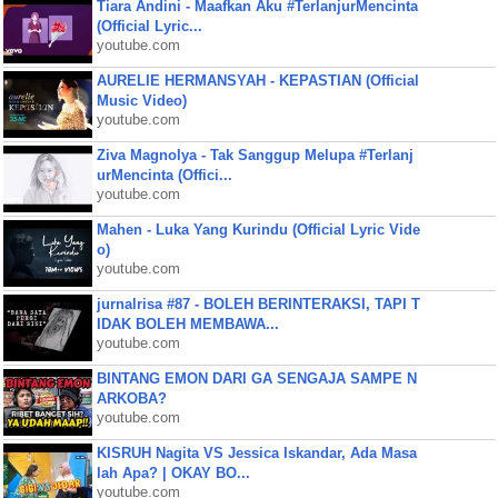
Tiara Andini - Maafkan Aku #TerlanjurMencinta
(Official Lyric...
youtube.com
AURELIE HERMANSYAH - KEPASTIAN (Official
Music Video)
youtube.com
Ziva Magnolya - Tak Sanggup Melupa #Terlanj
urMencinta (Offici...
youtube.com
Mahen - Luka Yang Kurindu (Official Lyric Vide
o)
youtube.com
jurnalrisa #87 - BOLEH BERINTERAKSI, TAPI T
IDAK BOLEH MEMBAWA...
youtube.com
BINTANG EMON DARI GA SENGAJA SAMPE N
ARKOBA?
youtube.com
KISRUH Nagita VS Jessica Iskandar, Ada Masa
lah Apa? | OKAY BO...
youtube.com