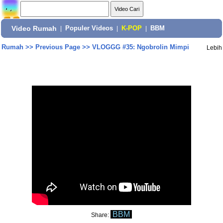
Video Rumah
|
Populer Videos
|
K-POP
|
BBM
Rumah
>>
Previous Page
>>
VLOGGG #35: Ngobrolin Mimpi
Lebih
BBM
Share: