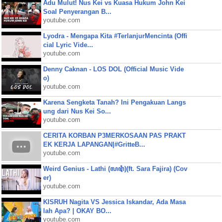
Adu Mulut! Nus Kei vs Kuasa Hukum John Kei
Soal Penyerangan B...
youtube.com
Lyodra - Mengapa Kita #TerlanjurMencinta (Offi
cial Lyric Vide...
youtube.com
Denny Caknan - LOS DOL (Official Music Vide
o)
youtube.com
Karena Sengketa Tanah? Ini Pengakuan Langs
ung dari Nus Kei So...
youtube.com
CERITA KORBAN P3MERKOSAAN PAS PRAKT
EK KERJA LAPANGAN|#GritteB...
youtube.com
Weird Genius - Lathi (ꦭꦛꦶ)(ft. Sara Fajira) (Cov
er)
youtube.com
KISRUH Nagita VS Jessica Iskandar, Ada Masa
lah Apa? | OKAY BO...
youtube.com