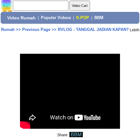
Video Rumah
|
Populer Videos
|
K-POP
|
BBM
Rumah
>>
Previous Page
>>
RVLOG - TANGGAL JADIAN KAPAN?
Lebih
BBM
Share: