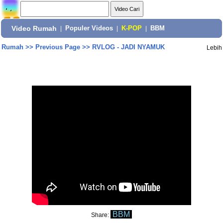
Video Rumah
|
Populer Videos
|
K-POP
|
BBM
Rumah
>>
Previous Page
>>
RVLOG - JADI NYAMUK
Lebih
BBM
Share: