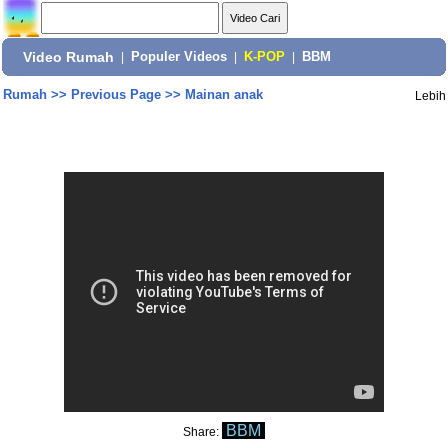
Video Rumah
|
Populer Videos
|
K-POP
|
BBM
Rumah
>>
Previous Page
>>
Mainan anak
Lebih
BBM
Share: