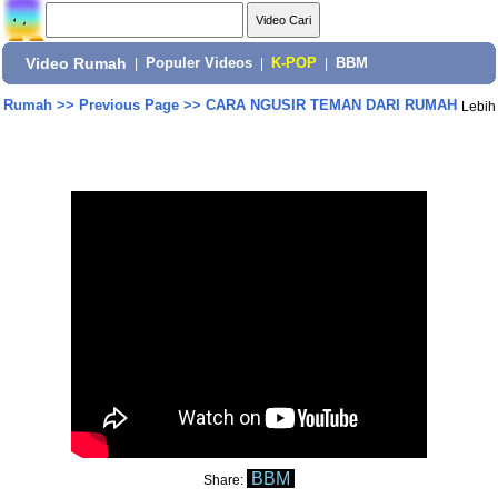
Video Rumah
|
Populer Videos
|
K-POP
|
BBM
Rumah
>>
Previous Page
>>
CARA NGUSIR TEMAN DARI RUMAH
Lebih
BBM
Share: