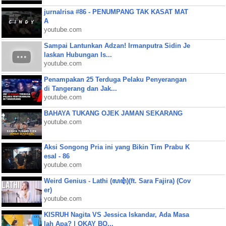
jurnalrisa #86 - PENUMPANG TAK KASAT MAT
A
youtube.com
Sampai Lantunkan Adzan! Irmanputra Sidin Je
laskan Hubungan Is...
youtube.com
Penampakan 25 Terduga Pelaku Penyerangan
di Tangerang dan Jak...
youtube.com
BAHAYA TUKANG OJEK JAMAN SEKARANG
youtube.com
Aksi Songong Pria ini yang Bikin Tim Prabu K
esal - 86
youtube.com
Weird Genius - Lathi (ꦭꦛꦶ)(ft. Sara Fajira) (Cov
er)
youtube.com
KISRUH Nagita VS Jessica Iskandar, Ada Masa
lah Apa? | OKAY BO...