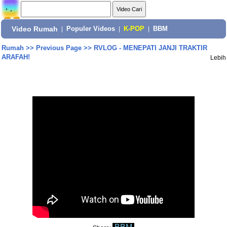
Video Rumah
|
Populer Videos
|
K-POP
|
BBM
Rumah
>>
Previous Page
>>
RVLOG - MENEPATI JANJI TRAKTIR
ARAFAH!
Lebih