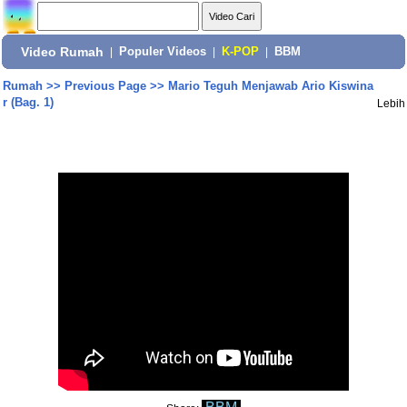
Video Rumah
|
Populer Videos
|
K-POP
|
BBM
Rumah
>>
Previous Page
>>
Mario Teguh Menjawab Ario Kiswina
r (Bag. 1)
Lebih