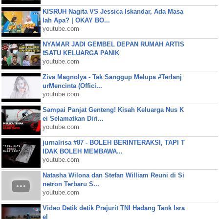
KISRUH Nagita VS Jessica Iskandar, Ada Masa
lah Apa? | OKAY BO...
youtube.com
NYAMAR JADI GEMBEL DEPAN RUMAH ARTIS
❗SATU KELUARGA PANIK
youtube.com
Ziva Magnolya - Tak Sanggup Melupa #Terlanj
urMencinta (Offici...
youtube.com
Sampai Panjat Genteng! Kisah Keluarga Nus K
ei Selamatkan Diri...
youtube.com
jurnalrisa #87 - BOLEH BERINTERAKSI, TAPI T
IDAK BOLEH MEMBAWA...
youtube.com
Natasha Wilona dan Stefan William Reuni di Si
netron Terbaru S...
youtube.com
Video Detik detik Prajurit TNI Hadang Tank Isra
el