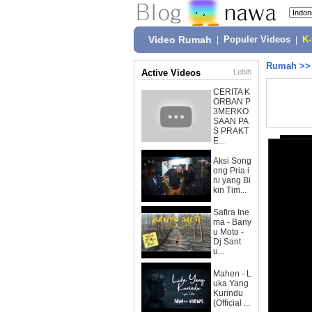
Video Rumah
|
Populer Videos
|
K
Rumah
>
Active Videos
Lebih
CERITA K
ORBAN P
3MERKO
SAAN PA
S PRAKT
E...
Aksi Song
ong Pria i
ni yang Bi
kin Tim...
Safira Ine
ma - Bany
u Moto -
Dj Sant
u...
Mahen - L
uka Yang
Kurindu
(Official ...