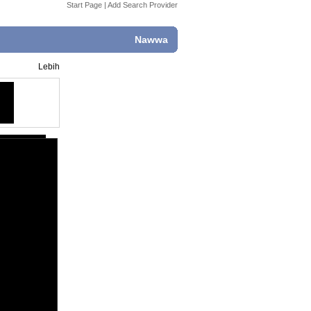
Start Page
|
Add Search Provider
Nawwa
Lebih