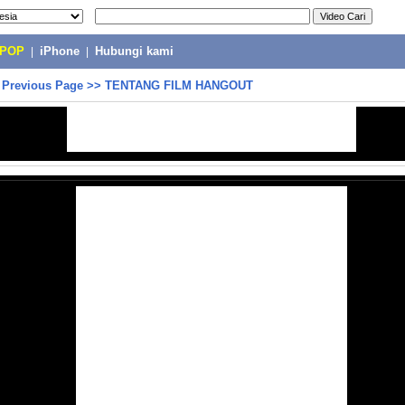
-POP
|
iPhone
|
Hubungi kami
>
Previous Page
>>
TENTANG FILM HANGOUT