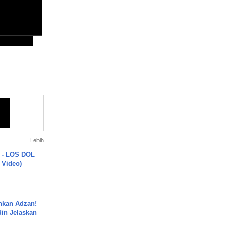
Lebih
 - LOS DOL
c Video)
nkan Adzan!
din Jelaskan
.