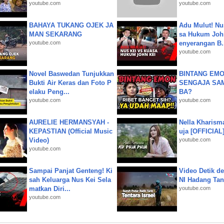
youtube.com
youtube.com
BAHAYA TUKANG OJEK JA
Adu Mulut! Nu
MAN SEKARANG
sa Hukum John
youtube.com
enyerangan B.
youtube.com
Novel Baswedan Tunjukkan
BINTANG EMO
Bukti Air Keras dan Foto P
SENGAJA SA
elaku Peng...
BA?
youtube.com
youtube.com
AURELIE HERMANSYAH -
Nella Kharism
KEPASTIAN (Official Music
uja [OFFICIAL
Video)
youtube.com
youtube.com
Sampai Panjat Genteng! Ki
Video Detik det
sah Keluarga Nus Kei Sela
NI Hadang Tank
matkan Diri...
youtube.com
youtube.com