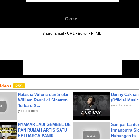
Close
6
Share:
Email
•
URL
•
Editor
•
HTML
Videos
Natasha Wilona dan Stefan
Denny Caknan
William Reuni di Sinetron
(Official Musi
Terbaru S...
youtube.com
youtube.com
NYAMAR JADI GEMBEL DE
Sampai Lantu
PAN RUMAH ARTIS❗SATU
Irmanputra Si
KELUARGA PANIK
Hubungan Is..