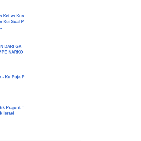
s Kei vs Kua
 Kei Soal P
..
N DARI GA
MPE NARKO
a - Ku Puja P
]
ik Prajurit T
 Israel