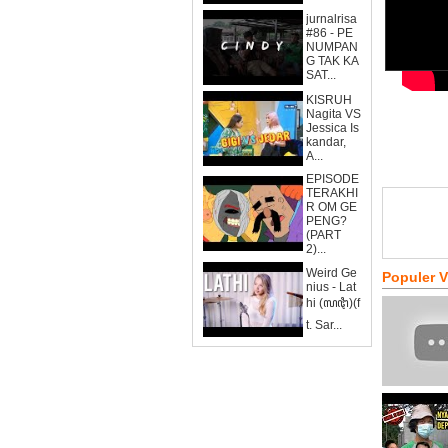
jurnalrisa
#86 - PE
NUMPAN
G TAK KA
SAT...
KISRUH
Nagita VS
Jessica Is
kandar,
A...
EPISODE
TERAKHI
R OM GE
PENG?
(PART
2)...
Weird Ge
Populer 
nius - Lat
hi (ꦭꦛꦶ)(f
t. Sar...