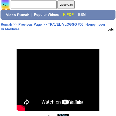
Video Rumah
|
Populer Videos
|
K-POP
|
BBM
Rumah
>>
Previous Page
>>
TRAVEL-VLOGGG #53: Honeymoon
Di Maldives
Lebih