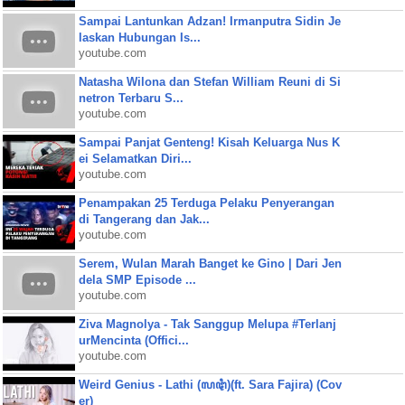
Sampai Lantunkan Adzan! Irmanputra Sidin Je
laskan Hubungan Is...
youtube.com
Natasha Wilona dan Stefan William Reuni di Si
netron Terbaru S...
youtube.com
Sampai Panjat Genteng! Kisah Keluarga Nus K
ei Selamatkan Diri...
youtube.com
Penampakan 25 Terduga Pelaku Penyerangan
di Tangerang dan Jak...
youtube.com
Serem, Wulan Marah Banget ke Gino | Dari Jen
dela SMP Episode ...
youtube.com
Ziva Magnolya - Tak Sanggup Melupa #Terlanj
urMencinta (Offici...
youtube.com
Weird Genius - Lathi (ꦭꦛꦶ)(ft. Sara Fajira) (Cov
er)