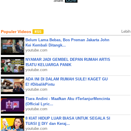
BBM
Share:
Populer Videos
Lebih
Belum Lama Bebas, Bos Preman Jakarta John
Kei Kembali Ditangk...
youtube.com
NYAMAR JADI GEMBEL DEPAN RUMAH ARTIS
❗SATU KELUARGA PANIK
youtube.com
ADA INI DI DALAM RUMAH SULE! KAGET GU
E! #DibalikPintu
youtube.com
Tiara Andini - Maafkan Aku #TerlanjurMencinta
(Official Lyric...
youtube.com
8 KIAT HIDUP LUAR BIASA UNTUK SEGALA SI
TUASI || DIY dan Keraj...
youtube.com