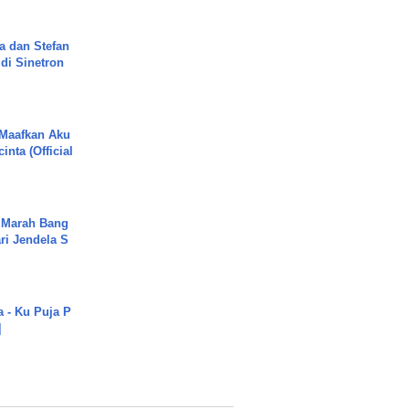
a dan Stefan
di Sinetron
 Maafkan Aku
inta (Official
 Marah Bang
ari Jendela S
.
a - Ku Puja P
]