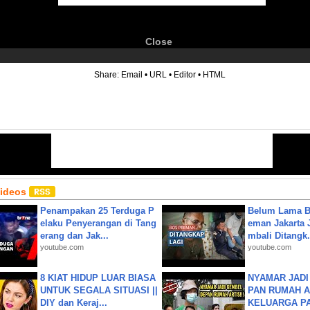
Close
6
Share:
Email
•
URL
•
Editor
•
HTML
Videos
Penampakan 25 Terduga P
Belum Lama B
elaku Penyerangan di Tang
eman Jakarta 
erang dan Jak...
mbali Ditangk.
youtube.com
youtube.com
8 KIAT HIDUP LUAR BIASA
NYAMAR JADI
UNTUK SEGALA SITUASI ||
PAN RUMAH A
DIY dan Keraj...
KELUARGA P