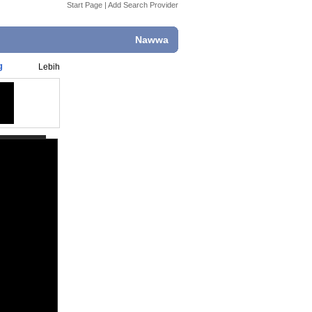
Start Page
|
Add Search Provider
Nawwa
g
Lebih