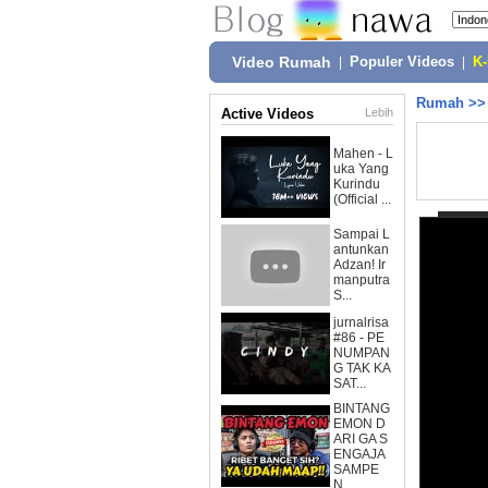
Video Rumah
|
Populer Videos
|
K
Rumah
>
Active Videos
Lebih
Mahen - L
uka Yang
Kurindu
(Official ...
Sampai L
antunkan
Adzan! Ir
manputra
S...
jurnalrisa
#86 - PE
NUMPAN
G TAK KA
SAT...
BINTANG
EMON D
ARI GA S
ENGAJA
SAMPE
N...