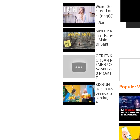
Weird Ge
nius - Lat
hi (ꦭꦛꦶ)(f
t. Sar...
Safira Ine
ma - Bany
u Moto -
Dj Sant
u...
CERITA K
ORBAN P
3MERKO
SAAN PA
S PRAKT
E...
KISRUH
Populer 
Nagita VS
Jessica Is
kandar,
A...