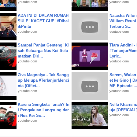
youtube.com
youtube.com
ADA INI DI DALAM RUMAH
Natasha Wilon
SULE! KAGET GUE! #Dibal
William Reuni 
ikPintu
Terbaru S...
youtube.com
youtube.com
Sampai Panjat Genteng! Ki
Tiara Andini -
sah Keluarga Nus Kei Sela
#TerlanjurMenc
matkan Diri...
Lyric...
youtube.com
youtube.com
Ziva Magnolya - Tak Sangg
Serem, Wulan
up Melupa #TerlanjurMenci
et ke Gino | D
nta (Offici...
MP Episode ..
youtube.com
youtube.com
Karena Sengketa Tanah? In
Nella Kharism
i Pengakuan Langsung dar
uja [OFFICIAL
i Nus Kei So...
youtube.com
youtube.com