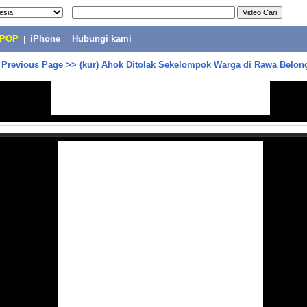
-POP
|
iPhone
|
Hubungi kami
>
Previous Page
>>
(kur) Ahok Ditolak Sekelompok Warga di Rawa Belon