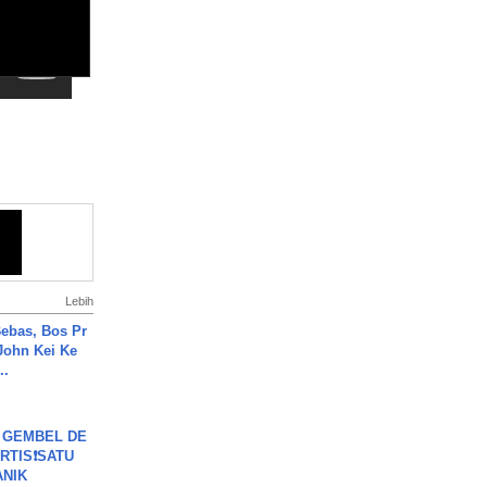
Lebih
ebas, Bos Pr
John Kei Ke
..
 GEMBEL DE
RTIS❗SATU
ANIK