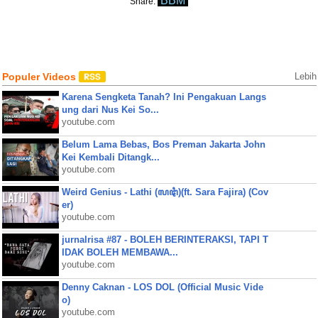
BBM
Share:
Populer Videos
Lebih
Karena Sengketa Tanah? Ini Pengakuan Langs
ung dari Nus Kei So...
youtube.com
Belum Lama Bebas, Bos Preman Jakarta John
Kei Kembali Ditangk...
youtube.com
Weird Genius - Lathi (ꦭꦛꦶ)(ft. Sara Fajira) (Cov
er)
youtube.com
jurnalrisa #87 - BOLEH BERINTERAKSI, TAPI T
IDAK BOLEH MEMBAWA...
youtube.com
Denny Caknan - LOS DOL (Official Music Vide
o)
youtube.com