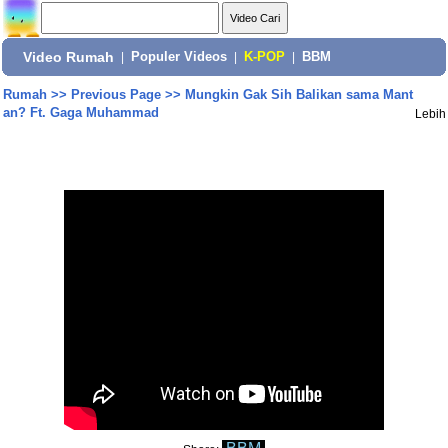
Video Rumah
|
Populer Videos
|
K-POP
|
BBM
Rumah
>>
Previous Page
>>
Mungkin Gak Sih Balikan sama Mant
an? Ft. Gaga Muhammad
Lebih