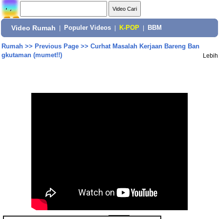
Video Rumah
|
Populer Videos
|
K-POP
|
BBM
Rumah
>>
Previous Page
>>
Curhat Masalah Kerjaan Bareng Ban
gkutaman (mumet!!)
Lebih