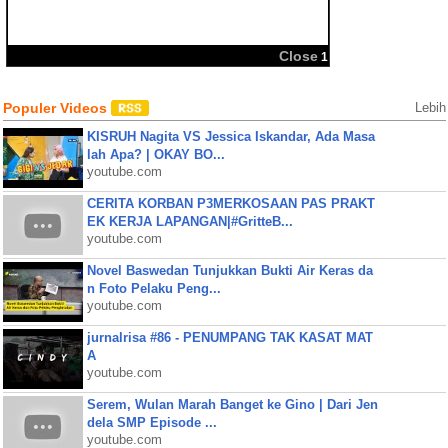
BBM
Share:
Close
1
Populer Videos
Lebih
KISRUH Nagita VS Jessica Iskandar, Ada Masa
lah Apa? | OKAY BO...
youtube.com
CERITA KORBAN P3MERKOSAAN PAS PRAKT
EK KERJA LAPANGAN|#GritteB...
youtube.com
Novel Baswedan Tunjukkan Bukti Air Keras da
n Foto Pelaku Peng...
youtube.com
jurnalrisa #86 - PENUMPANG TAK KASAT MAT
A
youtube.com
Serem, Wulan Marah Banget ke Gino | Dari Jen
dela SMP Episode ...
youtube.com