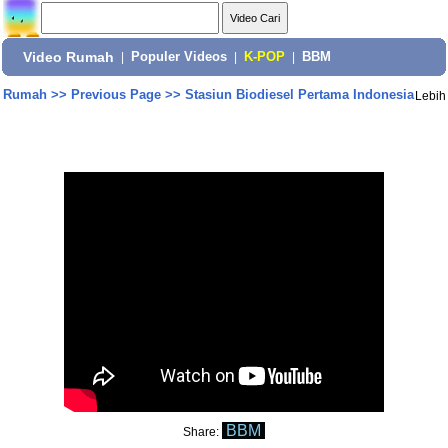
Video Rumah
|
Populer Videos
|
K-POP
|
BBM
Rumah
>>
Previous Page
>>
Stasiun Biodiesel Pertama Indonesia
Lebih
BBM
Share: