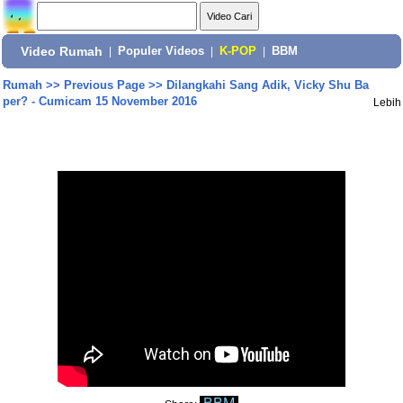
Video Rumah
|
Populer Videos
|
K-POP
|
BBM
Rumah
>>
Previous Page
>>
Dilangkahi Sang Adik, Vicky Shu Ba
per? - Cumicam 15 November 2016
Lebih