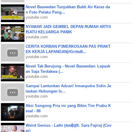
Novel Baswedan Tunjukkan Bukti Air Keras da
n Foto Pelaku Peng...
youtube.com
NYAMAR JADI GEMBEL DEPAN RUMAH ARTIS
❗SATU KELUARGA PANIK
youtube.com
CERITA KORBAN P3MERKOSAAN PAS PRAKT
EK KERJA LAPANGAN|#GritteB...
youtube.com
Novel Tak Berujung - Novel Baswedan: Lepask
an Saja Terdakwa (...
youtube.com
Sampai Lantunkan Adzan! Irmanputra Sidin Je
laskan Hubungan Is...
youtube.com
Aksi Songong Pria ini yang Bikin Tim Prabu K
esal - 86
youtube.com
Weird Genius - Lathi (ꦭꦛꦶ)(ft. Sara Fajira) (Cov
er)