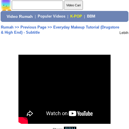
Video Rumah
|
Populer Videos
|
K-POP
|
BBM
Rumah
>>
Previous Page
>>
Everyday Makeup Tutorial (Drugstore
& High End) - Subtitle
Lebih