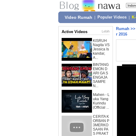
Video Rumah
|
Populer Videos
|
K
Rumah
>
Active Videos
Lebih
r 2016
KISRUH
Nagita VS
Jessica Is
kandar,
A...
BINTANG
EMON D
ARI GA S
ENGAJA
SAMPE
N...
Mahen - L
uka Yang
Kurindu
(Official ...
CERITA K
ORBAN P
3MERKO
SAAN PA
S PRAKT