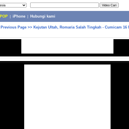
-POP
|
iPhone
|
Hubungi kami
>
Previous Page
>>
Kejutan Ultah, Romaria Salah Tingkah - Cumicam 1