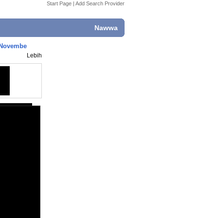
Start Page
|
Add Search Provider
Nawwa
6 Novembe
Lebih