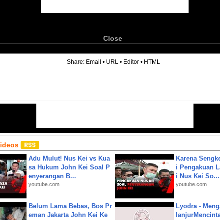
Close
6
Share:
Email
•
URL
•
Editor
•
HTML
Videos
Adu Mulut! Nus Kei vs Kua
Karena Sengke
sa Hukum John Kei Soal P
i Pengakuan 
enyerangan B...
i Nus Kei So...
youtube.com
youtube.com
Belum Lama Bebas, Bos Pr
Lyodra - Meng
eman Jakarta John Kei Ke
lanjurMencinta 