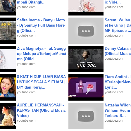
mbali Ditangk...
ic Vide...
youtube.com
youtube.com
Safira Inema - Banyu Moto
Serem, Wulan
- Dj Santuy Full Bass Hore
et ke Gino | D
g (Offici...
MP Episode ..
youtube.com
youtube.com
Ziva Magnolya - Tak Sangg
Denny Caknan
up Melupa #TerlanjurMenci
(Official Musi
nta (Offici...
youtube.com
youtube.com
8 KIAT HIDUP LUAR BIASA
Tiara Andini -
UNTUK SEGALA SITUASI ||
#TerlanjurMenc
DIY dan Keraj...
Lyric...
youtube.com
youtube.com
AURELIE HERMANSYAH -
Natasha Wilon
KEPASTIAN (Official Music
William Reuni 
Video)
Terbaru S...
youtube.com
youtube.com