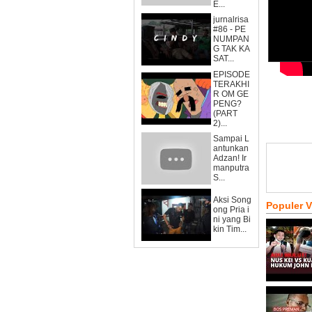
E...
jurnalrisa
#86 - PE
NUMPAN
G TAK KA
SAT...
EPISODE
TERAKHI
R OM GE
PENG?
(PART
2)...
Sampai L
antunkan
Adzan! Ir
manputra
S...
Aksi Song
Populer 
ong Pria i
ni yang Bi
kin Tim...