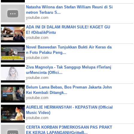
Natasha Wilona dan Stefan William Reuni di Si
netron Terbaru S...
youtube.com
ADA INI DI DALAM RUMAH SULE! KAGET GU
E! #DibalikPintu
youtube.com
Novel Baswedan Tunjukkan Bukti Air Keras da
n Foto Pelaku Peng...
youtube.com
Ziva Magnolya - Tak Sanggup Melupa #Terlanj
urMencinta (Offici...
youtube.com
Belum Lama Bebas, Bos Preman Jakarta John
Kei Kembali Ditangk...
youtube.com
AURELIE HERMANSYAH - KEPASTIAN (Official
Music Video)
youtube.com
CERITA KORBAN P3MERKOSAAN PAS PRAKT
EK KERJA LAPANGAN|#GritteB...