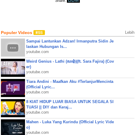
BBM
Share:
Populer Videos
Lebih
Sampai Lantunkan Adzan! Irmanputra Sidin Je
laskan Hubungan Is...
youtube.com
Weird Genius - Lathi (ꦭꦛꦶ)(ft. Sara Fajira) (Cov
er)
youtube.com
Tiara Andini - Maafkan Aku #TerlanjurMencinta
(Official Lyric...
youtube.com
8 KIAT HIDUP LUAR BIASA UNTUK SEGALA SI
TUASI || DIY dan Keraj...
youtube.com
Mahen - Luka Yang Kurindu (Official Lyric Vide
o)
youtube.com