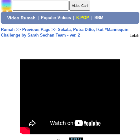
Video Rumah
|
Populer Videos
|
K-POP
|
BBM
Rumah
>>
Previous Page
>>
Sekala, Putra Ditto, Ikut #Mannequin
Challenge by Sarah Sechan Team - ver. 2
Lebih